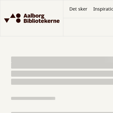
Gå
Det sker
Inspirati
til
hovedindhold