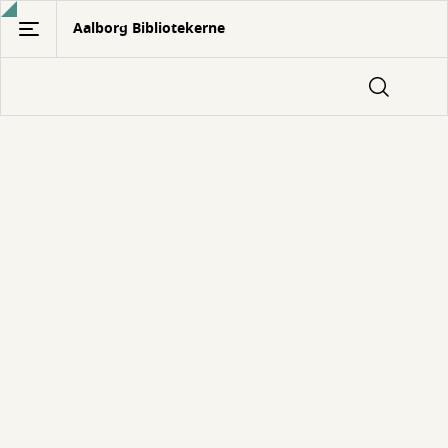
Gå
Aalborg Bibliotekerne
til
hovedindhold