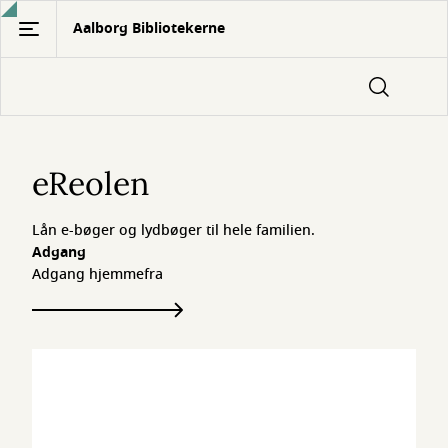
Gå
Aalborg Bibliotekerne
til
hovedindhold
eReolen
eReolen
Lån e-bøger og lydbøger til hele familien.
Adgang
Adgang hjemmefra