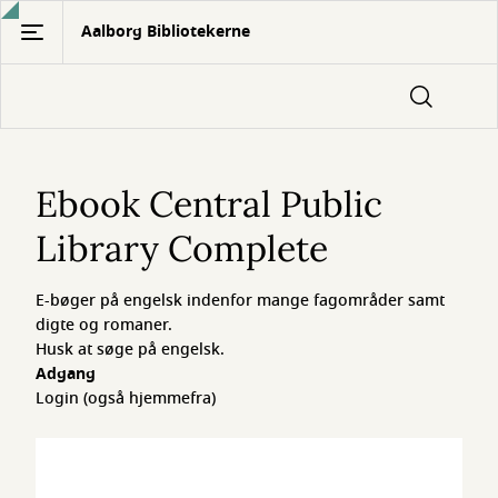
Gå
Aalborg Bibliotekerne
til
hovedindhold
Ebook
Central
Ebook Central Public
Public
Library Complete
Library
E-bøger på engelsk indenfor mange fagområder samt
Complete
digte og romaner.
Husk at søge på engelsk.
Adgang
Login (også hjemmefra)