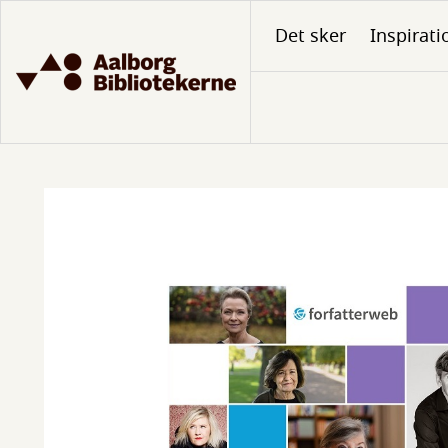
Gå
Det sker
Inspirati
til
hovedindhold
Forfatterweb