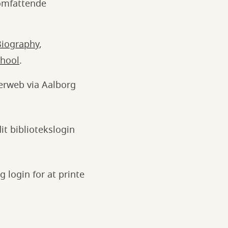
 omfattende
Biography
,
chool
.
erweb via Aalborg
it bibliotekslogin
g login for at printe